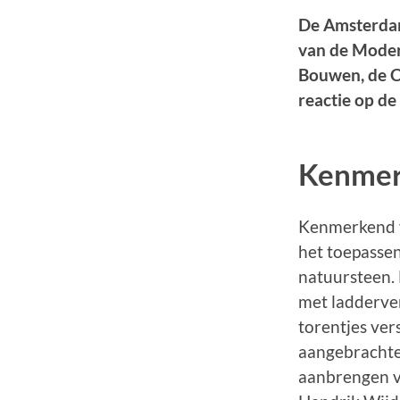
De Amsterdams
van de Moder
Bouwen, de C
reactie op de
Kenme
Kenmerkend v
het toepassen
natuursteen. 
met ladderve
torentjes ver
aangebrachte
aanbrengen v