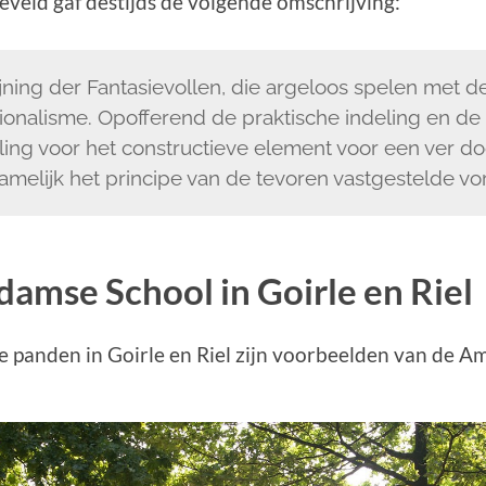
veld gaf destijds de volgende omschrijving:
jning der Fantasievollen, die argeloos spelen met d
tionalisme. Opofferend de praktische indeling en de
ling voor het constructieve element voor een ver 
namelijk het principe van de tevoren vastgestelde vo
amse School in Goirle en Riel
 panden in Goirle en Riel zijn voorbeelden van de 