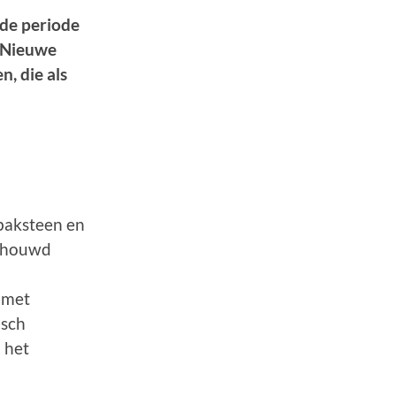
 de periode
t Nieuwe
, die als
baksteen en
ldhouwd
 met
isch
 het