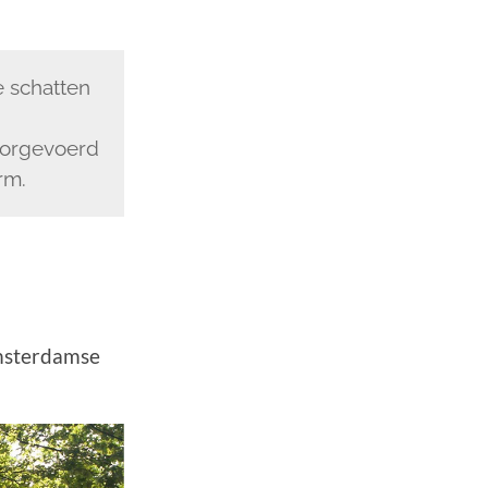
e schatten
doorgevoerd
rm.
Amsterdamse