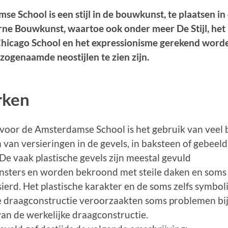
e School is een stijl in de bouwkunst, te plaatsen in
ne Bouwkunst, waartoe ook onder meer De Stijl, he
hicago School en het expressionisme gerekend worden
 zogenaamde neostijlen te zien zijn.
rken
oor de Amsterdamse School is het gebruik van veel 
 van versieringen in de gevels, in baksteen of gebee
De vaak plastische gevels zijn meestal gevuld
nsters en worden bekroond met steile daken en soms
sierd. Het plastische karakter en de soms zelfs symbol
 draagconstructie veroorzaakten soms problemen bij
an de werkelijke draagconstructie.