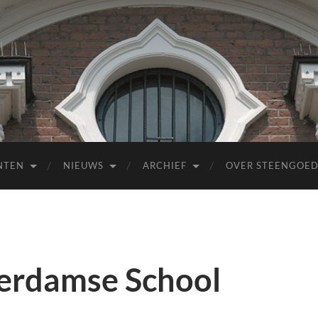
NTEN
NIEUWS
ARCHIEF
OVER STEENGOE
erdamse School