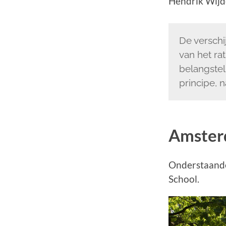
Hendrik Wijde
De verschi
van het ra
belangstel
principe, 
Amsterd
Onderstaande
School.