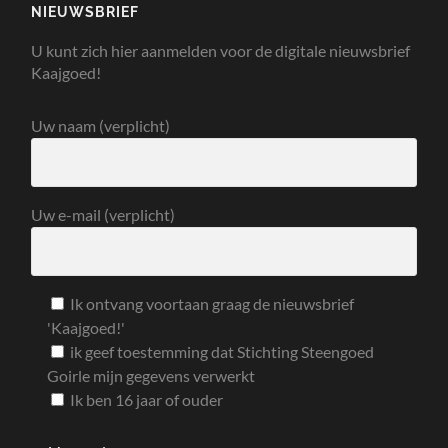
NIEUWSBRIEF
U kunt zich hier aanmelden voor de digitale nieuwsbrief
Kaajgoed!
Uw naam (verplicht)
Uw e-mail (verplicht)
Ik ontvang voortaan graag de nieuwsbrief
'Kaajgoed!'
ik geef toestemming dat Stichting Steengoed
Goirle mijn gegevens verwerkt
Ik ben 16 jaar of ouder