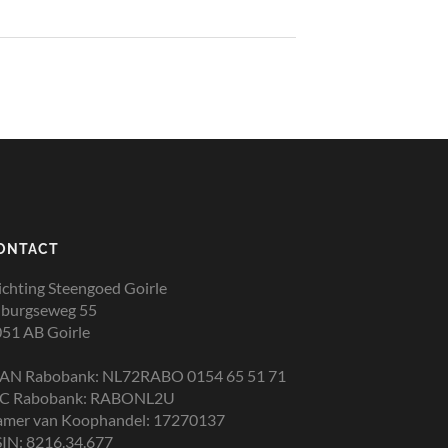
ONTACT
ichting Steengoed Goirle
lburgseweg 55
51 AB Goirle
BAN Rabobank: NL72RABO 0154 65 51 71
IC Rabobank: RABONL2U
amer van Koophandel: 17270137
IN: 8216.34.677