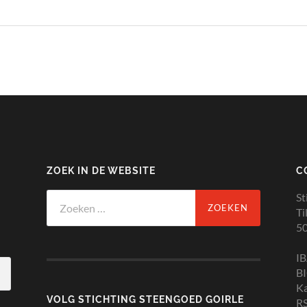
ZOEK IN DE WEBSITE
C
Zoeken
St
naar:
Ti
50
I
B
K
VOLG STICHTING STEENGOED GOIRLE
RS