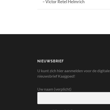
– Victor Retel Helmrich
NIEUWSBRIEF
U kunt zich hier aanmelden voor de digitale
nieuwsbrief Kaajgoed!
Uw naam (verplicht)