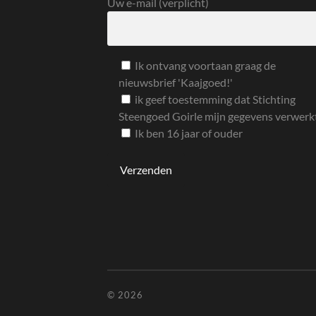
Uw e-mail (verplicht)
Ik ontvang voortaan graag de
nieuwsbrief 'Kaajgoed!'
ik geef toestemming dat Stichting
Steengoed Goirle mijn gegevens verwerk
Ik ben 16 jaar of ouder
© 2026