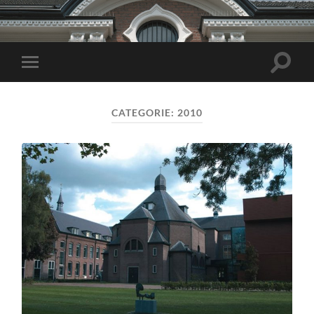
Toggle
Toggle
zoekve
mobiel
menu
CATEGORIE:
2010