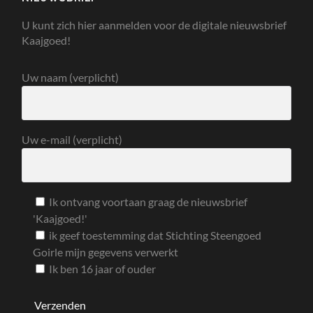
U kunt zich hier aanmelden voor de digitale nieuwsbrief
Kaajgoed!
Uw naam (verplicht)
Uw e-mail (verplicht)
Ik ontvang voortaan graag de nieuwsbrief
'Kaajgoed!'
ik geef toestemming dat Stichting Steengoed
Goirle mijn gegevens verwerkt
Ik ben 16 jaar of ouder