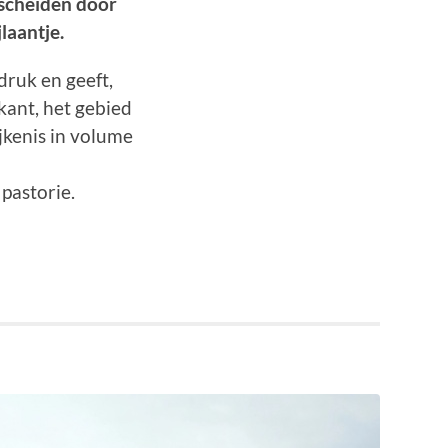
escheiden door
laantje.
druk en geeft,
kant, het gebied
ijkenis in volume
pastorie.