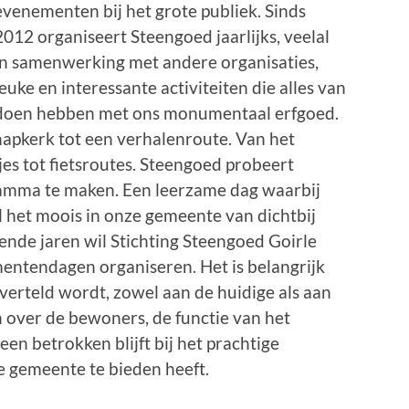
evenementen bij het grote publiek. Sinds
2012 organiseert Steengoed jaarlijks, veelal
in samenwerking met andere organisaties,
leuke en interessante activiteiten die alles van
doen hebben met ons monumentaal erfgoed.
hapkerk tot een verhalenroute. Van het
s tot fietsroutes. Steengoed probeert
ramma te maken. Een leerzame dag waarbij
 het moois in onze gemeente van dichtbij
de jaren wil Stichting Steengoed Goirle
ntendagen organiseren. Het is belangrijk
verteld wordt, zowel aan de huidige als aan
 over de bewoners, de functie van het
en betrokken blijft bij het prachtige
e gemeente te bieden heeft.