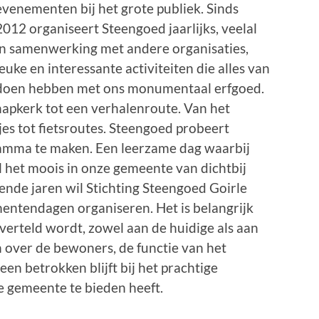
evenementen bij het grote publiek. Sinds
2012 organiseert Steengoed jaarlijks, veelal
in samenwerking met andere organisaties,
leuke en interessante activiteiten die alles van
doen hebben met ons monumentaal erfgoed.
hapkerk tot een verhalenroute. Van het
s tot fietsroutes. Steengoed probeert
ramma te maken. Een leerzame dag waarbij
 het moois in onze gemeente van dichtbij
de jaren wil Stichting Steengoed Goirle
ntendagen organiseren. Het is belangrijk
verteld wordt, zowel aan de huidige als aan
 over de bewoners, de functie van het
en betrokken blijft bij het prachtige
e gemeente te bieden heeft.