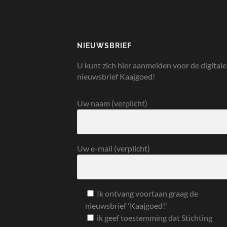
NIEUWSBRIEF
U kunt zich hier aanmelden voor de digitale
nieuwsbrief Kaajgoed!
Uw naam (verplicht)
Uw e-mail (verplicht)
Ik ontvang voortaan graag de
nieuwsbrief 'Kaajgoed!'
ik geef toestemming dat Stichting