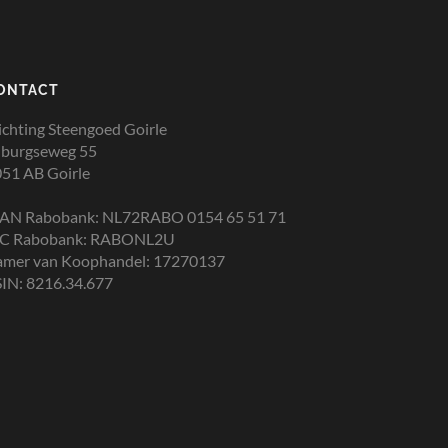
ONTACT
ichting Steengoed Goirle
lburgseweg 55
51 AB Goirle
BAN Rabobank: NL72RABO 0154 65 51 71
IC Rabobank: RABONL2U
amer van Koophandel: 17270137
IN: 8216.34.677