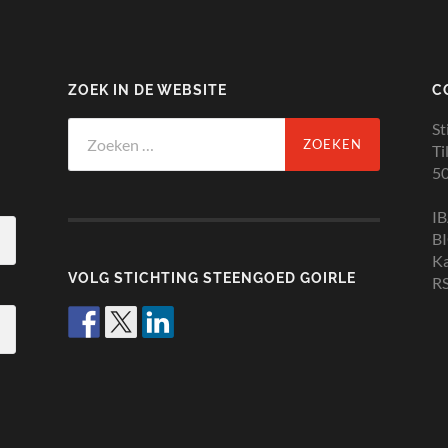
ZOEK IN DE WEBSITE
C
Zoeken
St
naar:
Ti
50
I
B
K
VOLG STICHTING STEENGOED GOIRLE
RS