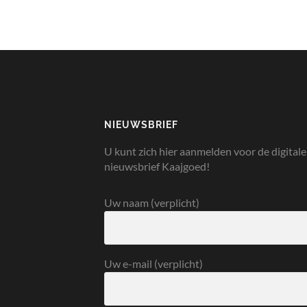
NIEUWSBRIEF
U kunt zich hier aanmelden voor de digitale
nieuwsbrief Kaajgoed!
Uw naam (verplicht)
Uw e-mail (verplicht)