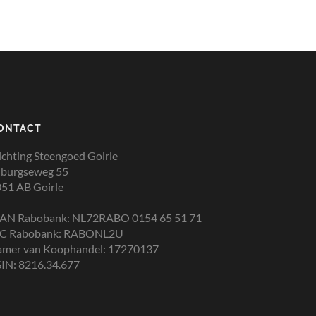
ONTACT
ichting Steengoed Goirle
lburgseweg 55
51 AB Goirle
BAN Rabobank: NL72RABO 0154 65 51 71
IC Rabobank: RABONL2U
amer van Koophandel: 17270137
IN: 8216.34.677