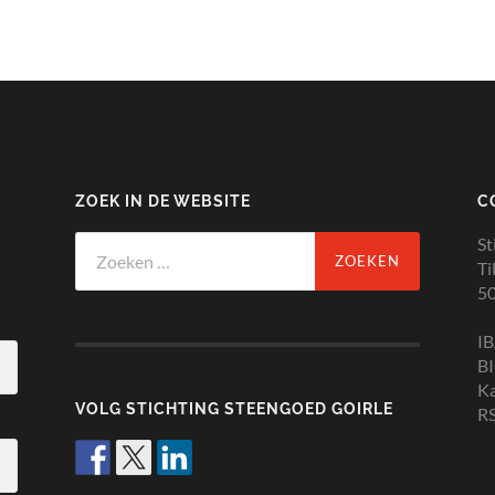
ZOEK IN DE WEBSITE
C
Zoeken
St
naar:
Ti
50
I
B
K
VOLG STICHTING STEENGOED GOIRLE
RS