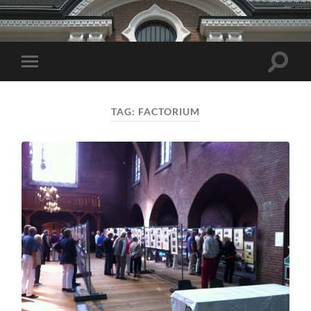
Toggle
Toggle
zoekve
mobiel
menu
TAG:
FACTORIUM