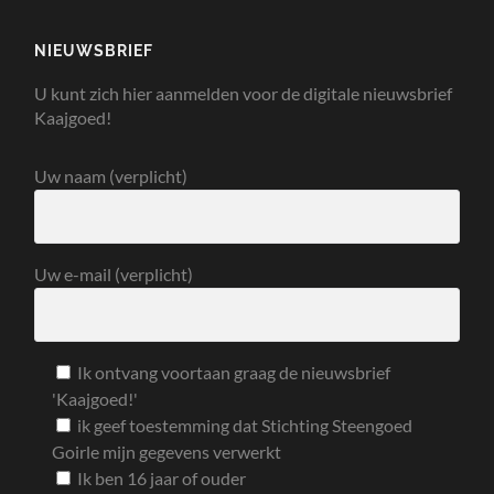
NIEUWSBRIEF
U kunt zich hier aanmelden voor de digitale nieuwsbrief
Kaajgoed!
Uw naam (verplicht)
Uw e-mail (verplicht)
Ik ontvang voortaan graag de nieuwsbrief
'Kaajgoed!'
ik geef toestemming dat Stichting Steengoed
Goirle mijn gegevens verwerkt
Ik ben 16 jaar of ouder