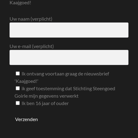
Kaajgoed!
Uw naam (verplicht)
Uw e-mail (verplicht)
Ik ontvang voortaan graag de nieuwsbrief
'Kaajgoed!'
ik geef toestemming dat Stichting Steengoed
Goirle mijn gegevens verwerkt
Ik ben 16 jaar of ouder