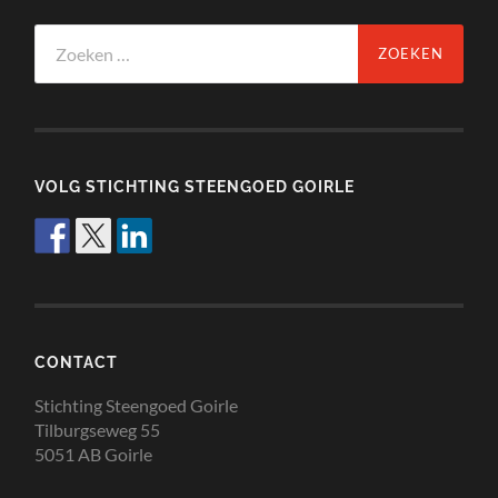
Zoeken
naar:
VOLG STICHTING STEENGOED GOIRLE
CONTACT
Stichting Steengoed Goirle
Tilburgseweg 55
5051 AB Goirle