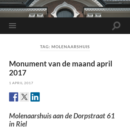
Toggle
Toggle
zoekve
mobiel
menu
TAG:
MOLENAARSHUIS
Monument van de maand april
2017
1 APRIL 2017
Molenaarshuis aan de Dorpstraat 61
in Riel