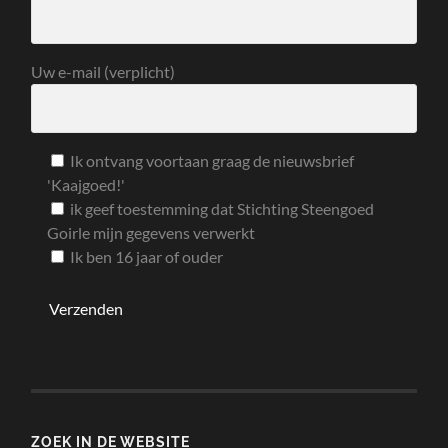
Uw e-mail (verplicht)
Ik ontvang voortaan graag de nieuwsbrief
'Kaajgoed!'
ik geef toestemming dat Stichting Steengoed
Goirle mijn gegevens verwerkt
Ik ben 16 jaar of ouder
ZOEK IN DE WEBSITE