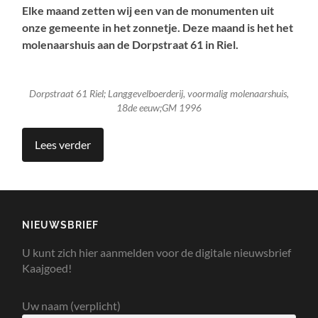
Elke maand zetten wij een van de monumenten uit
onze gemeente in het zonnetje. Deze maand is het het
molenaarshuis aan de Dorpstraat 61 in Riel.
Dorpstraat 61 Riel; Langgevelboerderij, voormalig molenaarshuis,
18de eeuw;GM 1996
Lees verder
NIEUWSBRIEF
U kunt zich hier aanmelden voor de digitale nieuwsbrief
Kaajgoed!
Uw naam (verplicht)