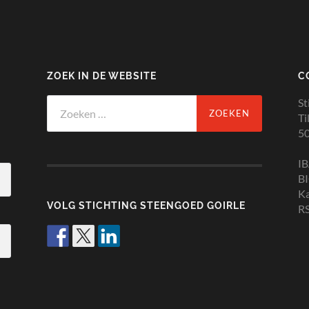
ZOEK IN DE WEBSITE
C
Zoeken
St
naar:
Ti
50
I
B
K
VOLG STICHTING STEENGOED GOIRLE
RS