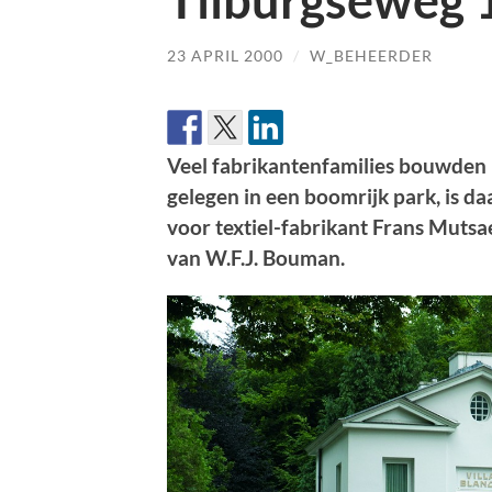
Tilburgseweg 
23 APRIL 2000
/
W_BEHEERDER
Veel fabrikantenfamilies bouwden bu
gelegen in een boomrijk park, is 
voor textiel-fabrikant Frans Muts
van W.F.J. Bouman.