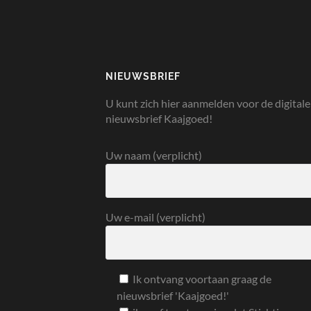
NIEUWSBRIEF
U kunt zich hier aanmelden voor de digitale
nieuwsbrief Kaajgoed!
Uw naam (verplicht)
Uw e-mail (verplicht)
Ik ontvang voortaan graag de
nieuwsbrief 'Kaajgoed!'