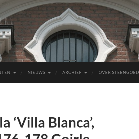
NTEN
NIEUWS
ARCHIEF
OVER STEENGOE
a ‘Villa Blanca’,