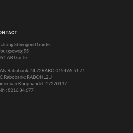
ONTACT
ichting Steengoed Goirle
lburgseweg 55
51 AB Goirle
BAN Rabobank: NL72RABO 0154 65 51 71
IC Rabobank: RABONL2U
amer van Koophandel: 17270137
IN: 8216.34.677