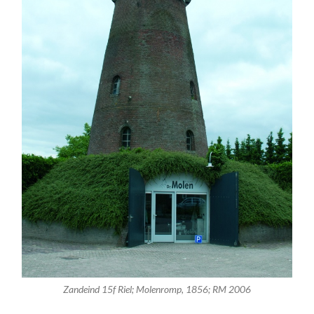
Zandeind 15f Riel; Molenromp, 1856; RM 2006