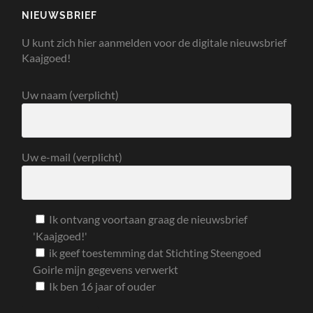
NIEUWSBRIEF
U kunt zich hier aanmelden voor de digitale nieuwsbrief
Kaajgoed!
Uw naam (verplicht)
Uw e-mail (verplicht)
Ik ontvang voortaan graag de nieuwsbrief
'Kaajgoed!'
ik geef toestemming dat Stichting Steengoed
Goirle mijn gegevens verwerkt
Ik ben 16 jaar of ouder