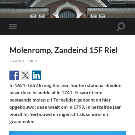
Toggle
Toggle
zoekve
mobiel
menu
Molenromp, Zandeind 15F Riel
23 APRIL 2000
In 1651-1652 kreeg Riel een houten standaardmolen
maar deze brandde af in 1741. Er wordt een
bestaande molen uit Terheijden gekocht en hier
opgebouwd; deze waait om in 1799. In hetzelfde jaar
wordt hij herbouwd en ingericht als schors- en
graanmolen.