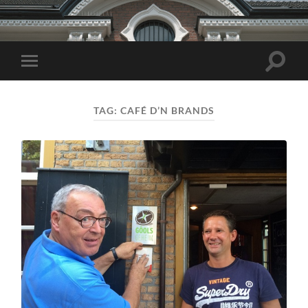
Toggle
Toggle
zoekve
mobiel
menu
TAG:
CAFÉ D’N BRANDS