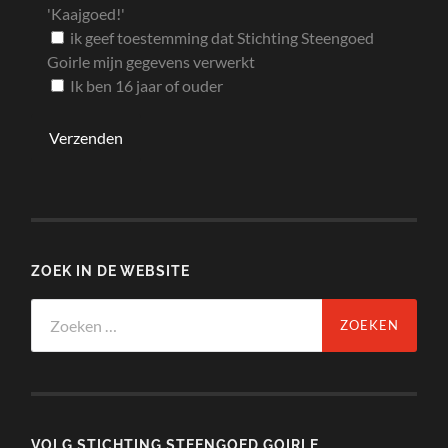
'Kaajgoed!'
ik geef toestemming dat Stichting Steengoed
Goirle mijn gegevens verwerkt
Ik ben 16 jaar of ouder
ZOEK IN DE WEBSITE
Zoeken
naar:
VOLG STICHTING STEENGOED GOIRLE