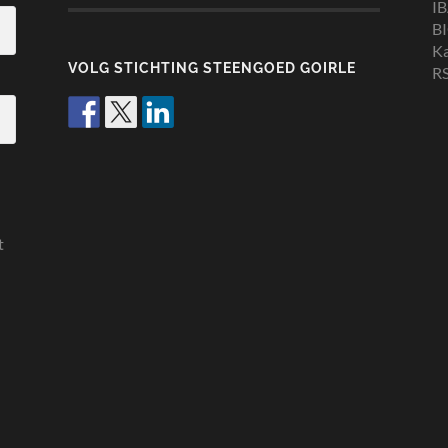
I
B
K
VOLG STICHTING STEENGOED GOIRLE
RS
t