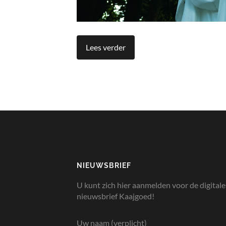
Lees verder
NIEUWSBRIEF
U kunt zich hier aanmelden voor de digitale
nieuwsbrief Kaajgoed!
Uw naam (verplicht)