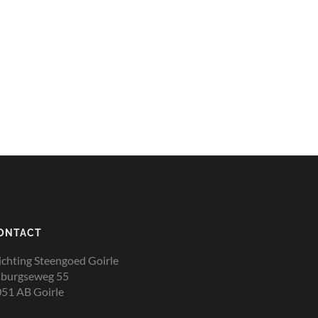
ONTACT
ichting Steengoed Goirle
lburgseweg 55
51 AB Goirle