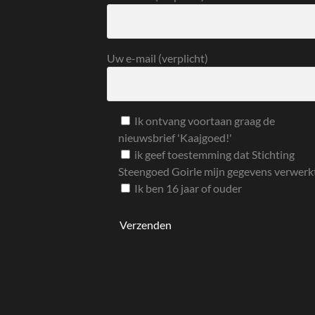
Uw e-mail (verplicht)
Ik ontvang voortaan graag de
nieuwsbrief 'Kaajgoed!'
ik geef toestemming dat Stichting
Steengoed Goirle mijn gegevens verwerk
Ik ben 16 jaar of ouder