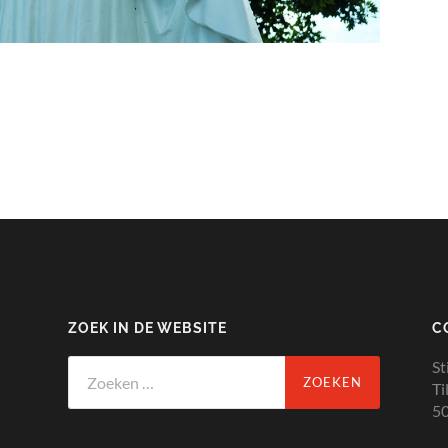
ZOEK IN DE WEBSITE
C
Zoeken
St
naar:
Ti
50