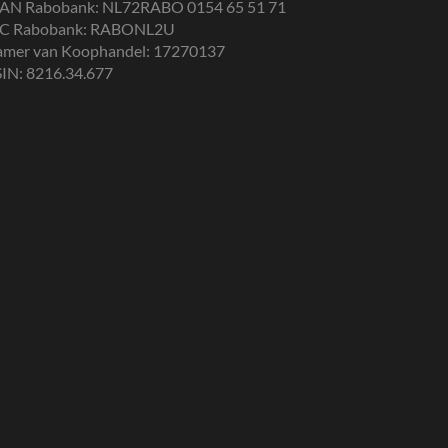
BAN Rabobank: NL72RABO 0154 65 51 71
IC Rabobank: RABONL2U
amer van Koophandel: 17270137
IN: 8216.34.677