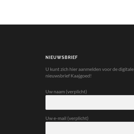
NIEUWSBRIEF
U kunt zich hier aanmelden voor de digitale
nieuwsbrief Kaajgoed!
Uw naam (verplicht)
Uw e-mail (verplicht)