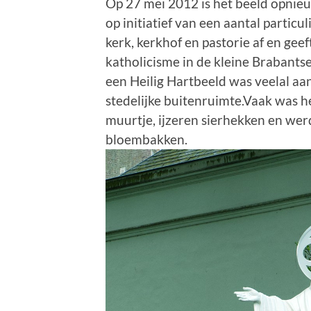
Op 27 mei 2012 is het beeld opni
op initiatief van een aantal partic
kerk, kerkhof en pastorie af en geef
katholicisme in de kleine Braban
een Heilig Hartbeeld was veelal aan
stedelijke buitenruimte.Vaak was 
muurtje, ijzeren sierhekken en we
bloembakken.