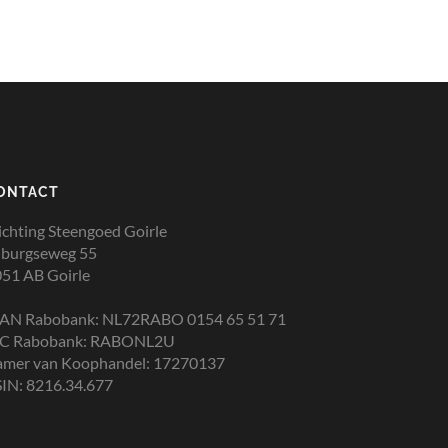
ONTACT
ichting Steengoed Goirle
lburgseweg 55
51 AB Goirle
BAN Rabobank: NL72RABO 0154 65 51 71
IC Rabobank: RABONL2U
amer van Koophandel: 17270137
IN: 8216.34.677