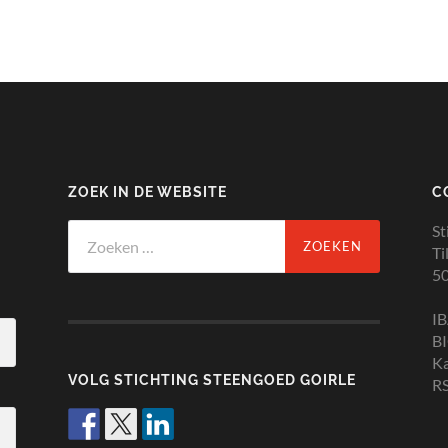
ZOEK IN DE WEBSITE
C
Zoeken
St
naar:
Ti
50
I
B
K
VOLG STICHTING STEENGOED GOIRLE
RS