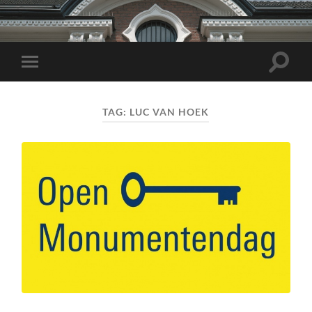
Toggle
Toggle
zoekve
mobiel
menu
TAG:
LUC VAN HOEK