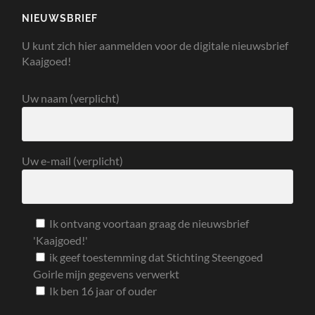
NIEUWSBRIEF
U kunt zich hier aanmelden voor de digitale nieuwsbrief
Kaajgoed!
Uw naam (verplicht)
Uw e-mail (verplicht)
Ik ontvang voortaan graag de nieuwsbrief
'Kaajgoed!'
ik geef toestemming dat Stichting Steengoed
Goirle mijn gegevens verwerkt
Ik ben 16 jaar of ouder