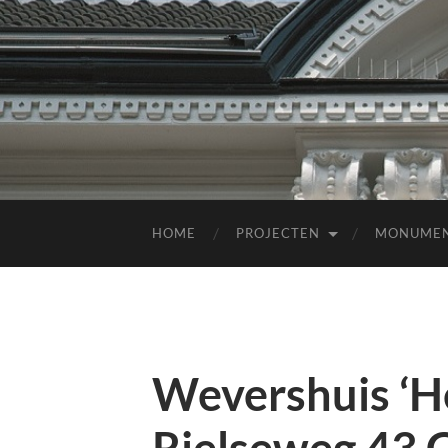
HOME
PROJECTEN
MONUME
Wevershuis ‘H