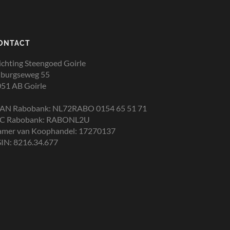
ONTACT
ichting Steengoed Goirle
lburgseweg 55
51 AB Goirle
BAN Rabobank: NL72RABO 0154 65 51 71
IC Rabobank: RABONL2U
amer van Koophandel: 17270137
IN: 8216.34.677