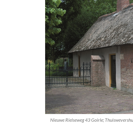
Nieuwe Rielseweg 43 Goirle; Thuisweversh