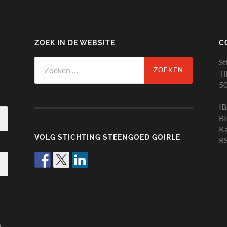
ZOEK IN DE WEBSITE
C
Zoeken
St
naar:
Ti
50
I
B
K
VOLG STICHTING STEENGOED GOIRLE
RS
t