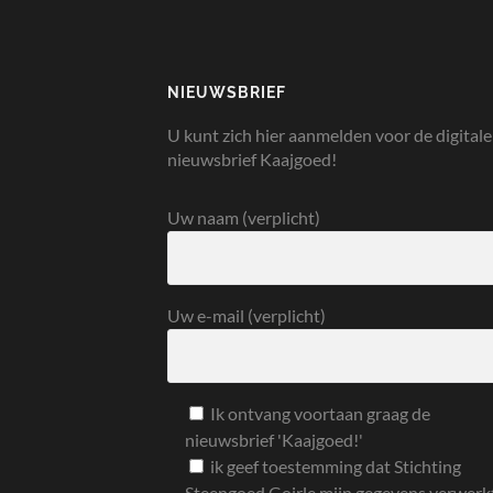
NIEUWSBRIEF
U kunt zich hier aanmelden voor de digitale
nieuwsbrief Kaajgoed!
Uw naam (verplicht)
Uw e-mail (verplicht)
Ik ontvang voortaan graag de
nieuwsbrief 'Kaajgoed!'
ik geef toestemming dat Stichting
Steengoed Goirle mijn gegevens verwerk