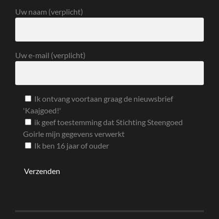
Uw naam (verplicht)
Uw e-mail (verplicht)
Ik ontvang voortaan graag de nieuwsbrief
'Kaajgoed!'
ik geef toestemming dat Stichting Steengoed
Goirle mijn gegevens verwerkt
Ik ben 16 jaar of ouder