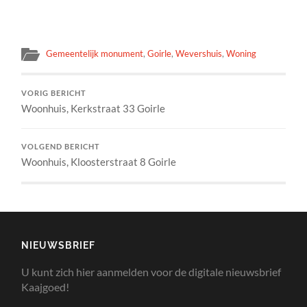
Gemeentelijk monument
,
Goirle
,
Wevershuis
,
Woning
VORIG BERICHT
Woonhuis, Kerkstraat 33 Goirle
VOLGEND BERICHT
Woonhuis, Kloosterstraat 8 Goirle
NIEUWSBRIEF
U kunt zich hier aanmelden voor de digitale nieuwsbrief
Kaajgoed!