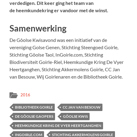
verdedigen. Dit keer ging het team van
de heemkundekring er vandoor met de winst.
Samenwerking
De Gôolse Kwisavond was een initiatief van de
vereniging Golse Genen, Stichting Steengoed Goirle,
Stichting Gôolse Taol, InGoirle.com, Stichting
Biodiversiteit Goirle-Riel, Heemkundige Kring De Vyer
Heertganghen, Stichting Akkermolens Goirle, CC Jan
van Besouw, Wij Goirlenaren en de Bibliotheek Goirle.
2016
BIBLIOTHEEK GOIRLE
CC JAN VAN BESOUW
DE GÔOLSE GAOPERS
GÔOLSE KWIS
HEEMKUNDIGE KRING DE VYER HEERTGANGHEN
INGOIRLE.COM
STICHTING AKKERMOLENS GOIRLE