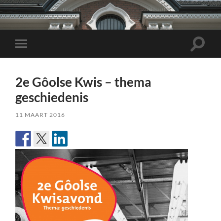
Toggle
Toggle
zoekve
mobiel
menu
2e Gôolse Kwis – thema
geschiedenis
11 MAART 2016