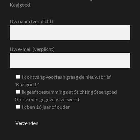
Kaajgoed!
Uw naam (verplicht)
Uw e-mail (verplicht)
Ik ontvang voortaan graag de nieuwsbrief
'Kaajgoed!'
ik geef toestemming dat Stichting Steengoed
Goirle mijn gegevens verwerkt
Ik ben 16 jaar of ouder