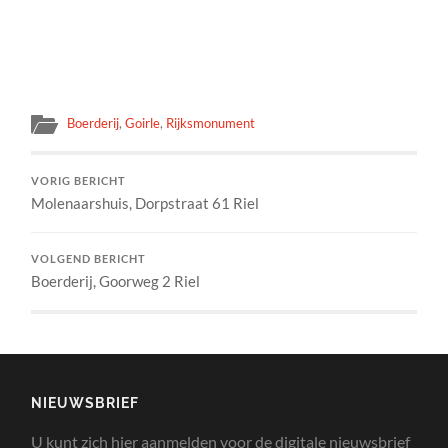
Boerderij
,
Goirle
,
Rijksmonument
VORIG BERICHT
Molenaarshuis, Dorpstraat 61 Riel
VOLGEND BERICHT
Boerderij, Goorweg 2 Riel
NIEUWSBRIEF
U kunt zich hier aanmelden voor de digitale nieuwsbrief