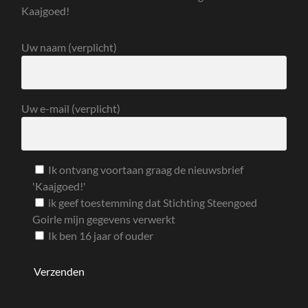
Kaajgoed!
Uw naam (verplicht)
Uw e-mail (verplicht)
Ik ontvang voortaan graag de nieuwsbrief
'Kaajgoed!'
ik geef toestemming dat Stichting Steengoed
Goirle mijn gegevens verwerkt
Ik ben 16 jaar of ouder